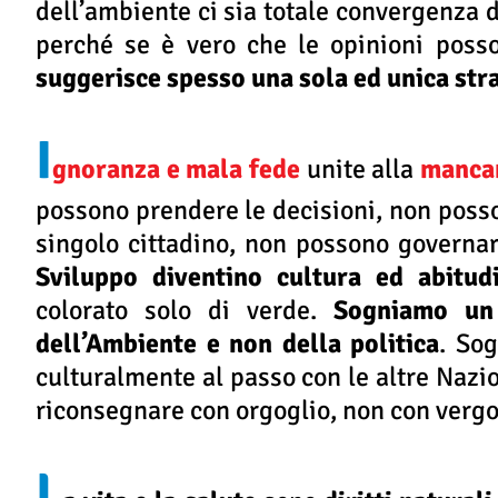
dell’ambiente ci sia totale convergenza di 
perché se è vero che le opinioni posso
suggerisce spesso una sola ed unica str
I
gnoranza e mala fede
unite alla
mancan
possono prendere le decisioni, non poss
singolo cittadino, non possono governare
Sviluppo diventino cultura ed abitud
colorato solo di verde.
Sogniamo un 
dell’Ambiente e non della politica
. So
culturalmente al passo con le altre Naz
riconsegnare con orgoglio, non con vergo
L