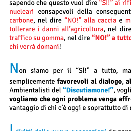
sapendo che questo vuol dire
“SÌ!” ai ri
nucleari
consapevoli della conseguen
carbone
, nel dire
“NO!” alla caccia
e
m
tollerare i danni all’agricoltura
, nel dir
traffico su gomma
, nel dire
“NO!” a tutt
chi verrà domani
!
N
on siamo per il “SÌ!” a tutto, 
semplicemente
favorevoli al dialogo
,
a
Ambientalisti del
“Discutiamone!”
, vogl
vogliamo che ogni problema venga affro
vantaggio di chi c’è oggi e soprattutto di
I