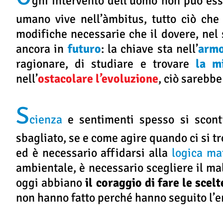
gni intervento dell’uomo non può ess
umano vive nell’àmbitus, tutto ciò che 
modifiche necessarie che il dovere, nel 
ancora in
futuro
: la chiave sta nell’
armo
ragionare, di studiare e trovare
la m
nell’
ostacolare l’evoluzione
, ciò sarebb
S
cienza
e sentimenti spesso si scont
sbagliato, se e come agire quando ci si tro
ed è necessario affidarsi alla
logica ma
ambientale, è necessario scegliere il m
oggi abbiano
il coraggio di fare le scel
non hanno fatto perché hanno seguito l’e