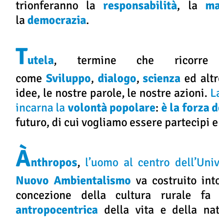
trionferanno la
responsabilità
, la
ma
la
democrazia
.
T
utela
, termine che ricorre 
come
Sviluppo
,
dialogo
,
scienza
ed altr
idee, le nostre parole, le nostre azioni.
L
incarna la
volontà popolare
:
è la forza
futuro, di cui vogliamo essere partecipi e
À
nthropos
,
l’uomo al centro dell’Uni
Nuovo Ambientalismo
va costruito int
concezione della cultura rurale f
antropocentrica
della vita e della na