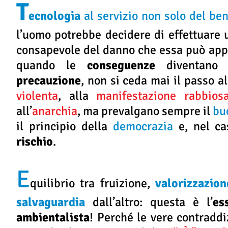
T
ecnologia
al servizio non solo del be
l’uomo potrebbe decidere di effettuare 
consapevole del danno che essa può ap
quando le
conseguenze
diventan
precauzione
, non si ceda mai il passo al
violenta
, alla
manifestazione rabbios
all’
anarchia
, ma prevalgano sempre il
bu
il principio della
democrazia
e, nel cas
rischio
.
E
quilibrio tra fruizione,
valorizzazion
salvaguardia
dall’altro: questa è l’
es
ambientalista
! Perché le vere contradd