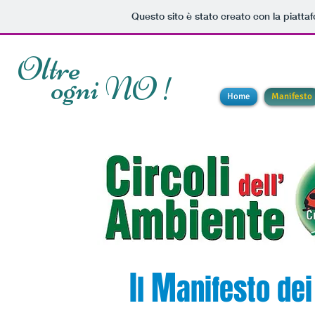
Questo sito è stato creato con la piatt
Oltre
ogni NO !
Home
Manifesto
I
M
l
anifesto de