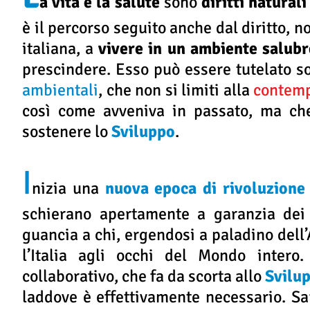
a vita e la salute
sono
diritti naturali
è il percorso seguito anche dal diritto, 
italiana, a
vivere in un ambiente salubr
prescindere. Esso può essere tutelato s
ambientali
, che non si limiti alla
contemp
così come avveniva in passato, ma che 
sostenere lo
Sviluppo
.
I
nizia una
nuova epoca di rivoluzione
schierano apertamente a garanzia dei l
guancia a chi, ergendosi a paladino dell
l’Italia agli occhi del Mondo intero.
collaborativo, che fa da scorta allo
Svilu
laddove è effettivamente necessario. Sa