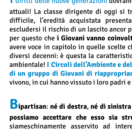
diritti delle nuove generazioni
dovrann
attuali! La classe dirigente di oggi si
difficile, l’eredità acquistata pres
escludersi il rischio di un lascito ancor
per questo che
i Giovani vanno coinvol
avere voce in capitolo in quelle scelte 
diversi decenni: è questa la caratterist
ambientale!
I Circoli dell’Ambiente e d
di un gruppo di Giovani di riappropriar
vivono, in cui hanno vissuto i loro padri e 
B
ipartisan
:
né di destra
,
né di sinistra
possiamo accettare che esso sia str
siameschinamente asservito ad intere