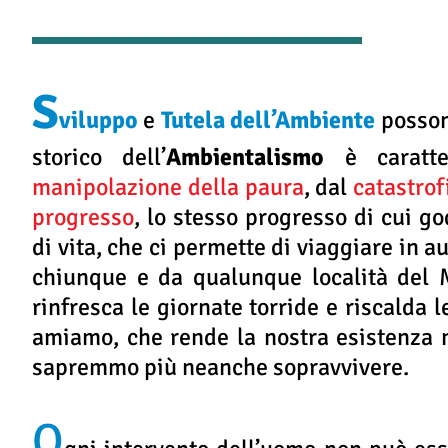
S
viluppo
e
Tutela dell’Ambiente
posso
storico dell’
Ambientalismo
è caratte
manipolazione della paura
, dal
catastrof
progresso
, lo stesso progresso di cui g
di vita, che ci permette di viaggiare in 
chiunque e da qualunque località del 
rinfresca le giornate torride e riscalda
amiamo, che rende la nostra esistenza m
sapremmo più neanche sopravvivere.
O