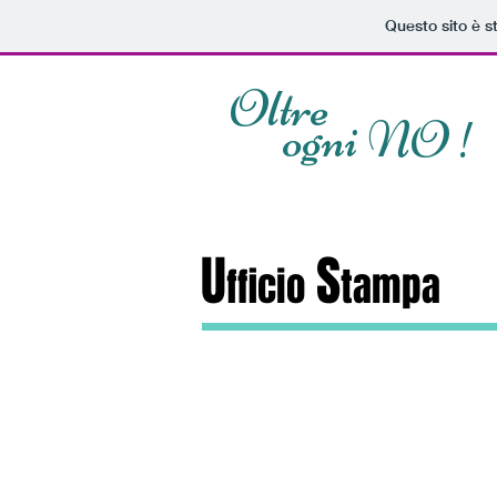
Questo sito è s
Oltre
ogni NO !
U
S
fficio
tampa